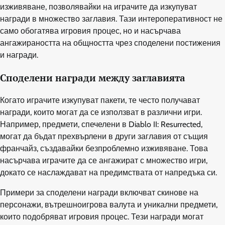
изживяване, позволявайки на играчите да изкупуват
награди в множество заглавия. Тази интероперативност не
само обогатява игровия процес, но и насърчава
ангажираността на общността чрез споделени постижения
и награди.
Споделени награди между заглавията
Когато играчите изкупуват пакети, те често получават
награди, които могат да се използват в различни игри.
Например, предмети, спечелени в Diablo II: Resurrected,
могат да бъдат прехвърлени в други заглавия от същия
франчайз, създавайки безпроблемно изживяване. Това
насърчава играчите да се ангажират с множество игри,
докато се наслаждават на предимствата от напредъка си.
Примери за споделени награди включват скинове на
персонажи, вътрешноигрова валута и уникални предмети,
които подобряват игровия процес. Тези награди могат