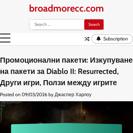
Skip
broadmorecc.com
to
content
Search
for:
Subscription
Промоционални пакети: Изкупуване
на пакети за Diablo II: Resurrected,
Други игри, Ползи между игрите
Posted on
09/03/2026
by
Джаспер Харлоу