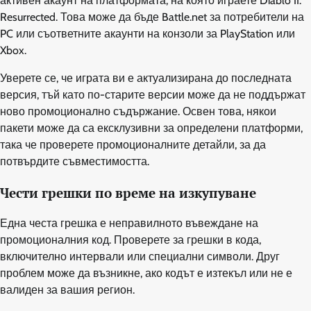
активен акаунт на платформата, на която играете Diablo II:
Resurrected. Това може да бъде Battle.net за потребители на
PC или съответните акаунти на конзоли за PlayStation или
Xbox.
Уверете се, че играта ви е актуализирана до последната
версия, тъй като по-старите версии може да не поддържат
ново промоционално съдържание. Освен това, някои
пакети може да са ексклузивни за определени платформи,
така че проверете промоционалните детайли, за да
потвърдите съвместимостта.
Чести грешки по време на изкупуване
Една честа грешка е неправилното въвеждане на
промоционалния код. Проверете за грешки в кода,
включително интервали или специални символи. Друг
проблем може да възникне, ако кодът е изтекъл или не е
валиден за вашия регион.