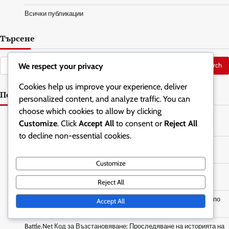
Всички публикации
Търсене
Search
We respect your privacy
for:
Cookies help us improve your experience, deliver
Последни публикации
personalized content, and analyze traffic. You can
choose which cookies to allow by clicking
Награди за сезон на стълби: Разбиране на намаляването на
Customize
. Click
Accept All
to consent or
Reject All
ранговете, Периоди на поддръжка, Дължина на сезона
to decline non-essential cookies.
Награди за сезон на стълби: Разпределение на наградите,
Изискване на награди, Право на участие
Customize
Промоционални пакети: Проблеми с исканията за пакети,
Отстраняване на проблеми, Поддръжка на клиенти
Reject All
Battle.Net Код за Възстановяване: Възстановяване на кодове по
Accept All
време на разпродажби, Отстъпки, Пакети
Battle.Net Код за Възстановяване: Проследяване на историята на