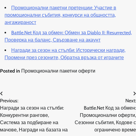
Промоционални пакетни претенции: Участие в
промоционални събития, конкурси на общността,
ангажираност
Battle.Net Код за обмен: Обмен за Diablo II: Resurrected,
Проверка на баланс, Свързване на акаунт
Награди за сезон на стълби: Исторически награди,
Промени през сезоните, Обратна връзка от играчите
Posted in
Промоционални пакетни оферти
Post
Previous:
Next:
navigation
Награди за сезон на стълби:
Battle.Net Код за обмен:
Конкурентни рангове,
Промоционални оферти,
Система за подбиране на
Сезонни събития, Кодове с
мачове, Награди на базата на
ограничено време