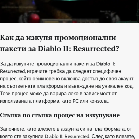
Как да изкупя промоционални
пакети за Diablo II: Resurrected?
За да изкупите промоционални пакети за Diablo II:
Resurrected, играчите трябва да следват специфичен
процес, който обикновено включва достъп до своя акаунт
на съответната платформа и въвеждане на уникален код.
Този процес може да варира леко в зависимост от
използваната платформа, като PC или конзола.
Стъпка по стъпка процес на изкупуване
Започнете, като влезете в акаунта си на платформата, от
която сте закупили Diablo II: Resurrected. След като влезете,