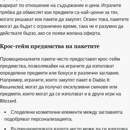
варират по отношение на съдържание и цени. Играчите
трябва да обмислят кои предмети са най-ценни за тях,
когато решават кои пакети да закупят. Освен това, пакетите
могат да бъдат с ограничено време, така че е разумно да
действате бързо, ако се появи желана оферта.
Крос-гейм предимства на пакетите
Промоционалните пакети често предоставят крос-гейм
предимства, позволявайки на играчите да използват
определени предмети или бонуси в различни заглавия.
Например, играчите, които закупят пакет в Diablo II:
Resurrected, могат да получат ексклузивни скинове или
предмети, които могат да се използват и в други игри на
Blizzard.
Споделени козметични елементи между заглавията
подобряват персонализацията.
Вътрешноигровата валута често може да се използва