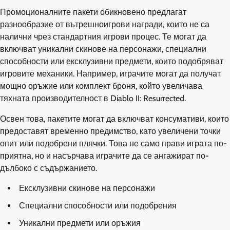
Промоционалните пакети обикновено предлагат
разнообразие от вътрешноигрови награди, които не са
налични чрез стандартния игрови процес. Те могат да
включват уникални скинове на персонажи, специални
способности или ексклузивни предмети, които подобряват
игровите механики. Например, играчите могат да получат
мощно оръжие или комплект броня, който увеличава
тяхната производителност в Diablo II: Resurrected.
Освен това, пакетите могат да включват консумативи, които
предоставят временно предимство, като увеличени точки
опит или подобрени плячки. Това не само прави играта по-
приятна, но и насърчава играчите да се ангажират по-
дълбоко с съдържанието.
Ексклузивни скинове на персонажи
Специални способности или подобрения
Уникални предмети или оръжия