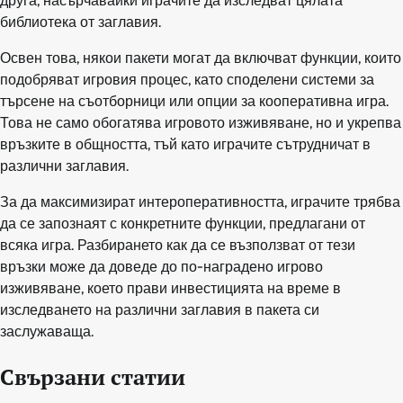
друга, насърчавайки играчите да изследват цялата
библиотека от заглавия.
Освен това, някои пакети могат да включват функции, които
подобряват игровия процес, като споделени системи за
търсене на съотборници или опции за кооперативна игра.
Това не само обогатява игровото изживяване, но и укрепва
връзките в общността, тъй като играчите сътрудничат в
различни заглавия.
За да максимизират интероперативността, играчите трябва
да се запознаят с конкретните функции, предлагани от
всяка игра. Разбирането как да се възползват от тези
връзки може да доведе до по-наградено игрово
изживяване, което прави инвестицията на време в
изследването на различни заглавия в пакета си
заслужаваща.
Свързани статии