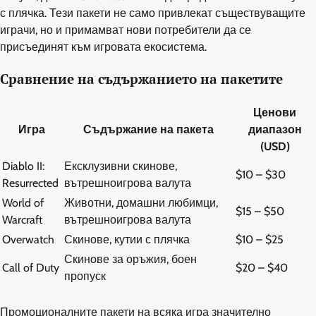
с плячка. Тези пакети не само привлекат съществуващите
играчи, но и примамват нови потребители да се
присъединят към игровата екосистема.
Сравнение на съдържанието на пакетите
Ценови
Игра
Съдържание на пакета
диапазон
(USD)
Diablo II:
Ексклузивни скинове,
$10 – $30
Resurrected
вътрешноигрова валута
World of
Животни, домашни любимци,
$15 – $50
Warcraft
вътрешноигрова валута
Overwatch
Скинове, кутии с плячка
$10 – $25
Скинове за оръжия, боен
Call of Duty
$20 – $40
пропуск
Промоционалните пакети на всяка игра значително