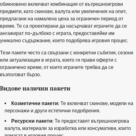
обикновено включват комбинация от вътрешноигрови
предмети, като скинове, валута или увеличения на опит,
предлагани на намалена цена за ограничен период от
време. Те са проектирани да насърчават играчите да се
ангажират по-дълбоко с играта, предоставяйки им
уникално съдържание, което подобрява игровия процес.
Тези пакети често са свързани с конкретни събития, сезони
или актуализации в играта, което ги прави оферти с
ограничено време, от които играчите трябва да се
възползват бързо.
Видове налични пакети
Козметични пакети:
Те включват скинове, модели на
персонажи и други естетични подобрения.
Ресурсни пакети:
Те предоставят вътрешноигрова
валута, материали за изработка или консумативи, които
помагат в игровия процес.