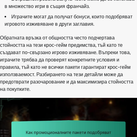
в множество игри в същия франчайз.
Играчите могат да получат бонуси, които подобряват
игровото изживяване в други заглавия.
Обратната връзка от общността често подчертава
стойността на тези крос-гейм предимства, тъй като те
създават по-свързано игрово изживяване. Въпреки това,
играчите трябва да проверят конкретните условия и
правила, тъй като не всички пакети гарантират крос-гейм
използваемост. Разбирането на тези детайли може да
предотврати разочарование и да максимизира стойността
на покупките.