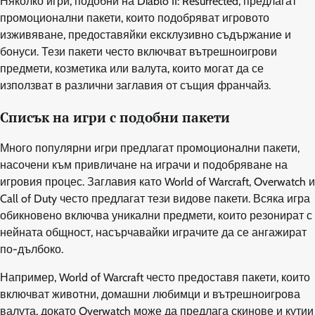
Няколко игри, подобни на Diablo II: Resurrected, предлагат
промоционални пакети, които подобряват игровото
изживяване, предоставяйки ексклузивно съдържание и
бонуси. Тези пакети често включват вътрешноигрови
предмети, козметика или валута, които могат да се
използват в различни заглавия от същия франчайз.
Списък на игри с подобни пакети
Много популярни игри предлагат промоционални пакети,
насочени към привличане на играчи и подобряване на
игровия процес. Заглавия като World of Warcraft, Overwatch и
Call of Duty често предлагат тези видове пакети. Всяка игра
обикновено включва уникални предмети, които резонират с
нейната общност, насърчавайки играчите да се ангажират
по-дълбоко.
Например, World of Warcraft често предоставя пакети, които
включват животни, домашни любимци и вътрешноигрова
валута, докато Overwatch може да предлага скинове и кутии