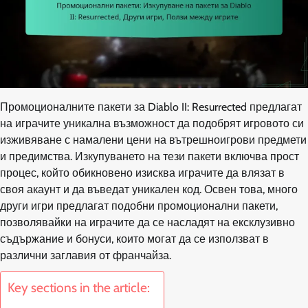
Промоционалните пакети за Diablo II: Resurrected предлагат
на играчите уникална възможност да подобрят игровото си
изживяване с намалени цени на вътрешноигрови предмети
и предимства. Изкупуването на тези пакети включва прост
процес, който обикновено изисква играчите да влязат в
своя акаунт и да въведат уникален код. Освен това, много
други игри предлагат подобни промоционални пакети,
позволявайки на играчите да се насладят на ексклузивно
съдържание и бонуси, които могат да се използват в
различни заглавия от франчайза.
Key sections in the article: