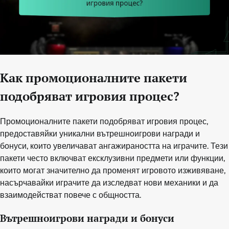
Как промоционалните пакети
подобряват игровия процес?
Промоционалните пакети подобряват игровия процес,
предоставяйки уникални вътрешноигрови награди и
бонуси, които увеличават ангажираността на играчите. Тези
пакети често включват ексклузивни предмети или функции,
които могат значително да променят игровото изживяване,
насърчавайки играчите да изследват нови механики и да
взаимодействат повече с общността.
Вътрешноигрови награди и бонуси