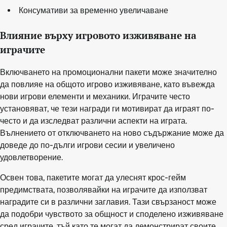
Консумативи за временно увеличаване
Влияние върху игровото изживяване на
играчите
Включването на промоционални пакети може значително
да повлияе на общото игрово изживяване, като въвежда
нови игрови елементи и механики. Играчите често
установяват, че тези награди ги мотивират да играят по-
често и да изследват различни аспекти на играта.
Вълнението от отключването на ново съдържание може да
доведе до по-дълги игрови сесии и увеличено
удовлетворение.
Освен това, пакетите могат да улеснят крос-гейм
предимствата, позволявайки на играчите да използват
наградите си в различни заглавия. Тази свързаност може
да подобри чувството за общност и споделено изживяване
сред играчите, тъй като те могат да демонстрират своите