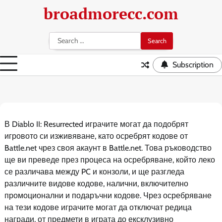
Skip
broadmorecc.com
to
content
Search
for:
Subscription
В Diablo II: Resurrected играчите могат да подобрят
игровото си изживяване, като осребрят кодове от
Battle.net чрез своя акаунт в Battle.net. Това ръководство
ще ви преведе през процеса на осребряване, който леко
се различава между PC и конзоли, и ще разгледа
различните видове кодове, налични, включително
промоционални и подаръчни кодове. Чрез осребряване
на тези кодове играчите могат да отключат редица
награди, от предмети в играта до ексклузивно