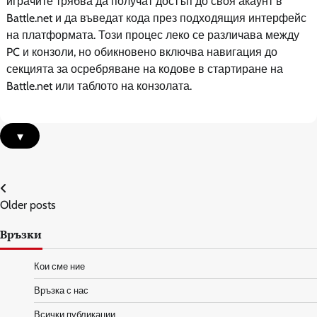
играчите трябва да получат достъп до своя акаунт в
Battle.net и да въведат кода през подходящия интерфейс
на платформата. Този процес леко се различава между
PC и конзоли, но обикновено включва навигация до
секцията за осребряване на кодове в стартиране на
Battle.net или таблото на конзолата.
▾
Posts
Older posts
navigation
Връзки
Кои сме ние
Връзка с нас
Всички публикации