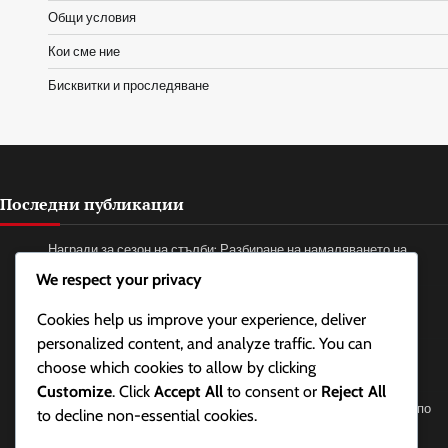
Общи условия
Кои сме ние
Бисквитки и проследяване
Последни публикации
Награди за сезон на стълби: Разбиране на намаляването на
ранговете, Периоди на поддръжка, Дължина на сезона
We respect your privacy
Награди за сезон на стълби: Разпределение на наградите,
Cookies help us improve your experience, deliver
Изискване на награди, Право на участие
personalized content, and analyze traffic. You can
Промоционални пакети: Проблеми с исканията за пакети,
choose which cookies to allow by clicking
Отстраняване на проблеми, Поддръжка на клиенти
Customize
. Click
Accept All
to consent or
Reject All
Battle.Net Код за Възстановяване: Възстановяване на кодове по
to decline non-essential cookies.
време на разпродажби, Отстъпки, Пакети