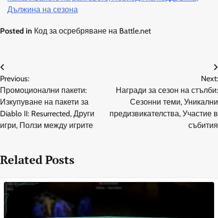
Дължина на сезона
Posted in
Код за осребряване на Battle.net
Post
Previous:
Next:
navigation
Промоционални пакети:
Награди за сезон на стълби:
Изкупуване на пакети за
Сезонни теми, Уникални
Diablo II: Resurrected, Други
предизвикателства, Участие в
игри, Ползи между игрите
събития
Related Posts