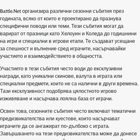
Battle.Net организира различни сезонни събития през
годината, всяко от които е проектирано да празнува
специфични поводи или теми. Тези събития могат да
варират от празници като Хелоуин и Коледа до годишнини
на игри и специални в игрови етапи. Те създават усещане
за спешност и вълнение сред играчите, насърчавайки
участието и взаимодействието в общността.
Участието в тези събития често води до ексклузивни
награди, като уникални скинове, валута в играта или
специални предмети, които не са налични в други времена.
Тази ексклузивност подобрява цялостното игрово
изживяване и насърчава лоялна база от играчи.
Освен това, сезонните събития често включват тематични
предизвикателства или куестове, които насърчават
играчите да се ангажират по-дълбоко с играта.
Завършването на тези предизвикателства може да донесе