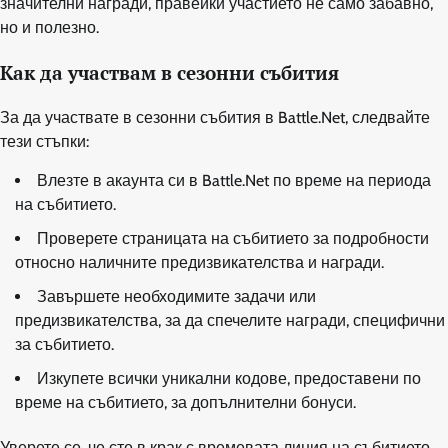
значителни награди, правейки участието не само забавно,
но и полезно.
Как да участвам в сезонни събития
За да участвате в сезонни събития в Battle.Net, следвайте
тези стъпки:
Влезте в акаунта си в Battle.Net по време на периода
на събитието.
Проверете страницата на събитието за подробности
относно наличните предизвикателства и награди.
Завършете необходимите задачи или
предизвикателства, за да спечелите награди, специфични
за събитието.
Изкупете всички уникални кодове, предоставени по
време на събитието, за допълнителни бонуси.
Уверете се, че сте в крак с времевата линия на събитието,