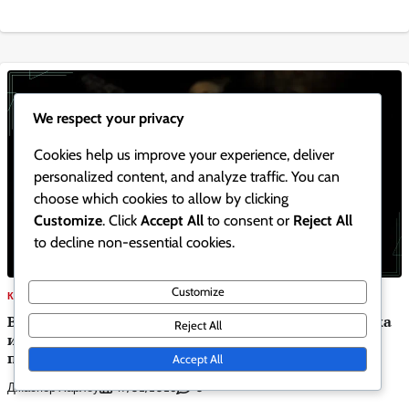
We respect your privacy
Cookies help us improve your experience, deliver
personalized content, and analyze traffic. You can
choose which cookies to allow by clicking
Customize
. Click
Accept All
to consent or
Reject All
to decline non-essential cookies.
Customize
КОД ЗА ОСРЕБРЯВАНЕ НА BATTLE.NET
Battle.Net Код за Възстановяване: Стъпка по стъпка
Reject All
инструкции, Чести грешки, Отстраняване на
проблеми
Accept All
Джаспер Харлоу
0
19/02/2026