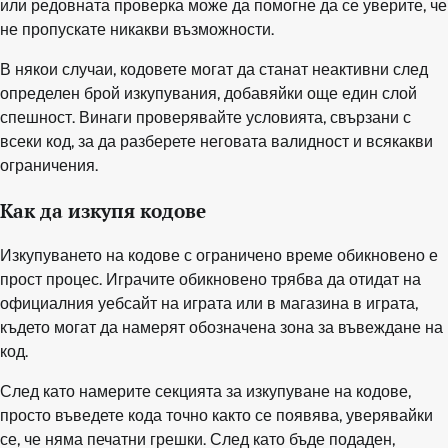
или редовната проверка може да помогне да се уверите, че
не пропускате никакви възможности.
В някои случаи, кодовете могат да станат неактивни след
определен брой изкупувания, добавяйки още един слой
спешност. Винаги проверявайте условията, свързани с
всеки код, за да разберете неговата валидност и всякакви
ограничения.
Как да изкупя кодове
Изкупуването на кодове с ограничено време обикновено е
прост процес. Играчите обикновено трябва да отидат на
официалния уебсайт на играта или в магазина в играта,
където могат да намерят обозначена зона за въвеждане на
код.
След като намерите секцията за изкупуване на кодове,
просто въведете кода точно както се появява, уверявайки
се, че няма печатни грешки. След като бъде подаден,