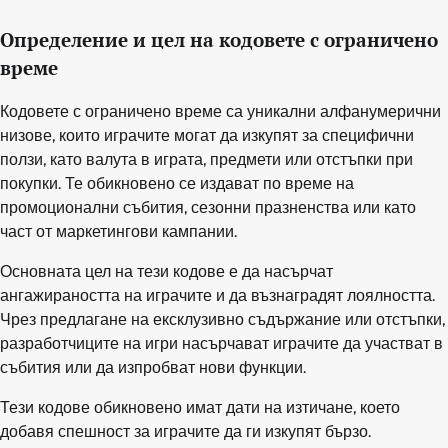
Определение и цел на кодовете с ограничено
време
Кодовете с ограничено време са уникални алфанумерични
низове, които играчите могат да изкупят за специфични
ползи, като валута в играта, предмети или отстъпки при
покупки. Те обикновено се издават по време на
промоционални събития, сезонни празненства или като
част от маркетингови кампании.
Основната цел на тези кодове е да насърчат
ангажираността на играчите и да възнаградят лоялността.
Чрез предлагане на ексклузивно съдържание или отстъпки,
разработчиците на игри насърчават играчите да участват в
събития или да изпробват нови функции.
Тези кодове обикновено имат дати на изтичане, което
добавя спешност за играчите да ги изкупят бързо.