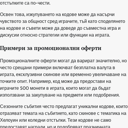
отстъпките са по-чести.
Освен това, изкупуването на кодове може да насърчи
чувството за общност сред играчите, тъй като споделянето
на кодове и съвети може да доведе до съвместна игра и
дискусии относно стратегии или функции на играта.
Примери за промоционални оферти
Промоционалните оферти могат да варират значително, но
често срещани примери включват безплатна валута в
играта, ексклузивни скинове или временно увеличаване на
точките опит. Например, код може да предостави на
играчите 500 монети в играта, които могат да бъдат
използвани за закупуване на предмети или подобрения.
Сезонните събития често предлагат уникални кодове, които
отразяват темата на събитието, като скинове с тематика на
Хелоуин или коледни отстъпки. Тези кодове не само
предоставят награди, но и подобряват празничната