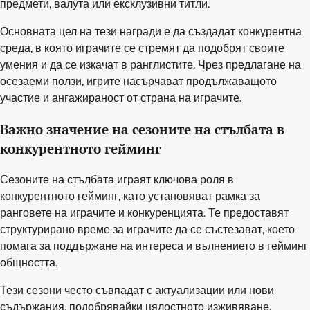
предмети, валута или ексклузивни титли.
Основната цел на тези награди е да създадат конкурентна
среда, в която играчите се стремят да подобрят своите
умения и да се изкачат в ранглистите. Чрез предлагане на
осезаеми ползи, игрите насърчават продължаващото
участие и ангажираност от страна на играчите.
Важно значение на сезоните на стълбата в
конкурентното гейминг
Сезоните на стълбата играят ключова роля в
конкурентното гейминг, като установяват рамка за
ранговете на играчите и конкуренцията. Те предоставят
структурирано време за играчите да се състезават, което
помага за поддържане на интереса и вълнението в гейминг
общността.
Тези сезони често съвпадат с актуализации или нови
съдържания, подобрявайки цялостното изживяване.