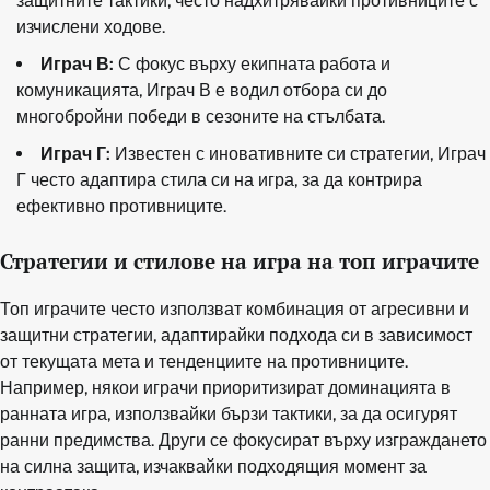
защитните тактики, често надхитрявайки противниците с
изчислени ходове.
Играч В:
С фокус върху екипната работа и
комуникацията, Играч В е водил отбора си до
многобройни победи в сезоните на стълбата.
Играч Г:
Известен с иновативните си стратегии, Играч
Г често адаптира стила си на игра, за да контрира
ефективно противниците.
Стратегии и стилове на игра на топ играчите
Топ играчите често използват комбинация от агресивни и
защитни стратегии, адаптирайки подхода си в зависимост
от текущата мета и тенденциите на противниците.
Например, някои играчи приоритизират доминацията в
ранната игра, използвайки бързи тактики, за да осигурят
ранни предимства. Други се фокусират върху изграждането
на силна защита, изчаквайки подходящия момент за