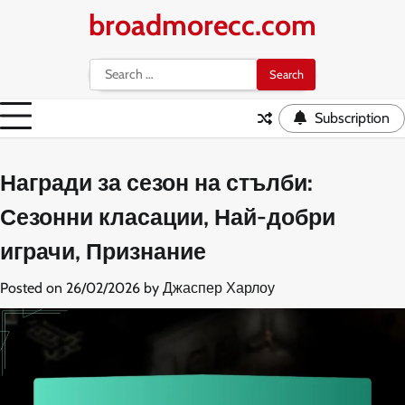
Skip
broadmorecc.com
to
content
Search
for:
Subscription
Награди за сезон на стълби:
Сезонни класации, Най-добри
играчи, Признание
Posted on
26/02/2026
by
Джаспер Харлоу