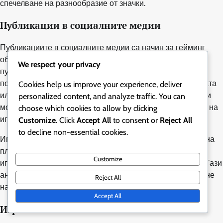
спечелване на разнообразие от значки.
Публикации в социалните медии
Публикациите в социалните медии са начин за гейминг
общността и разработчиците да признаят топ играчите
We respect your privacy
публично. Тези публикации могат да включват постове,
подчертаващи постиженията на играча, клипове от играта
Cookies help us improve your experience, deliver
или интервюта. Битието представен в социалните медии
personalized content, and analyze traffic. You can
може значително да увеличи видимостта и репутацията на
choose which cookies to allow by clicking
играча.
Customize
. Click
Accept All
to consent or
Reject All
to decline non-essential cookies.
Играчите трябва активно да се ангажират с общността на
платформите за социални медии, споделяйки своите
Customize
игрови преживявания и тагвайки съответните акаунти. Тази
ангажираност може да увеличи шансовете за получаване
Reject All
на публикации и свързване с по-широка аудитория.
Accept All
Игрови титли