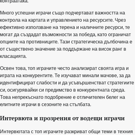
контраатака.
Много успешни играчи също подчертават важността на
контрола на картата и управлението на ресурсите. Чрез
ефективно използване на терена и наличните ресурси, те
могат да създадат възможности за победа, като ограничат
опциите на противниците. Тази стратегическа дълбочина е
от съществено значение за поддържане на висок ранг в
класацията.
Освен това, топ играчите често анализират своята игра и
играта на конкурентите. Те изучават минали мачове, за да
идентифицират слабости и да усъвършенстват стратегиите
си, осигурявайки си предимство в конкурентната среда.
Това непрекъснато подобрение е отличителен белег на
елитните играчи в сезоните на стълбата.
Интервюта и прозрения от водещи играчи
Интервютата с топ играчите разкриват общи теми в техния