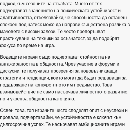
подход към сезоните на стълбата. Много от тях
подчертават значението на психическата устойчивост и
адаптивността, отбелязвайки, че способността да останеш
спокоен под натиск може да направи съществена разлика в
мачовете с високи залози. Те често препоръчват
практикуване на техники за осъзнатост, за да подобрят
фокуса по време на игра.
Водещите играчи също подчертават стойността на
ангажираността в общността. Чрез участие в форуми и
дискусии, те получават прозрения за нововъзникващи
стратегии и тенденции, които могат да бъдат решаващи за
поддържане на конкурентното им предимство. Това
взаимодействие не само насърчава личностното развитие,
но и укрепва общността като цяло.
Освен това, топ играчите често споделят опит с неуспехи и
провали, подчертавайки, че устойчивостта е ключът към
дългосрочния успех. Те насърчават амбициозните играчи