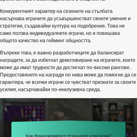
Конкурентният характер на сезоните на стълбата
насърчава играчите да усъвършенстват своите умения и
стратегии, създавайки култура на подобрение. Това не
само ползва индивидуалните играчи, но и повишава
общото качество на гейминг общността.
Въпреки това, е важно разработчиците да балансират
наградите, за да избегнат демотивиране на играчите, които
може да имат трудности да достигнат по-високи рангове.
Предоставянето на награди по нива може да помогне да се
гарантира, че всички играчи се чувстват признати за своите
усилия, насърчавайки по-инклузивна среда.