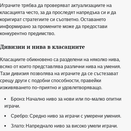
Играчите трябва да проверяват актуализациите на
класацията често, за да проследят напредъка си и да
коригират стратегиите си съответно. Оставането
информирано за промените може да предостави
конкурентно предимство.
Дивизии и нива в класациите
Класациите обикновено са разделени на няколко нива,
всяко от които представлява различни нива на умения.
Тази дивизия позволява на играчите да се състезават
срещу други с подобни способности, правейки
изживяването по-приятно и удовлетворяващо.
Бронз: Начално ниво за нови или по-малко опитни
играчи.
Сребро: Средно ниво за играчи с умерени умения.
Злато: Напреднало ниво за високо умели играчи.