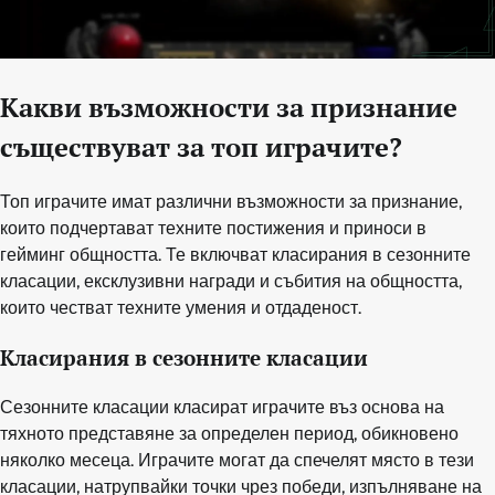
Какви възможности за признание
съществуват за топ играчите?
Топ играчите имат различни възможности за признание,
които подчертават техните постижения и приноси в
гейминг общността. Те включват класирания в сезонните
класации, ексклузивни награди и събития на общността,
които честват техните умения и отдаденост.
Класирания в сезонните класации
Сезонните класации класират играчите въз основа на
тяхното представяне за определен период, обикновено
няколко месеца. Играчите могат да спечелят място в тези
класации, натрупвайки точки чрез победи, изпълняване на