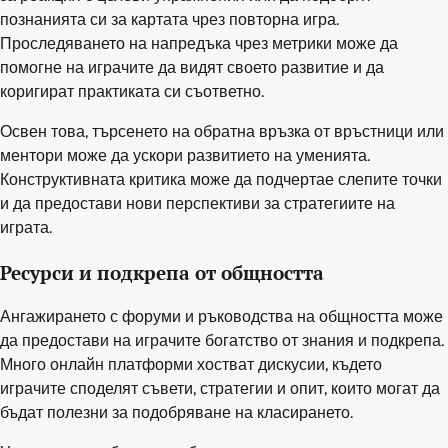
познанията си за картата чрез повторна игра.
Проследяването на напредъка чрез метрики може да
помогне на играчите да видят своето развитие и да
коригират практиката си съответно.
Освен това, търсенето на обратна връзка от връстници или
ментори може да ускори развитието на уменията.
Конструктивната критика може да подчертае слепите точки
и да предостави нови перспективи за стратегиите на
играта.
Ресурси и подкрепа от общността
Ангажирането с форуми и ръководства на общността може
да предостави на играчите богатство от знания и подкрепа.
Много онлайн платформи хостват дискусии, където
играчите споделят съвети, стратегии и опит, които могат да
бъдат полезни за подобряване на класирането.