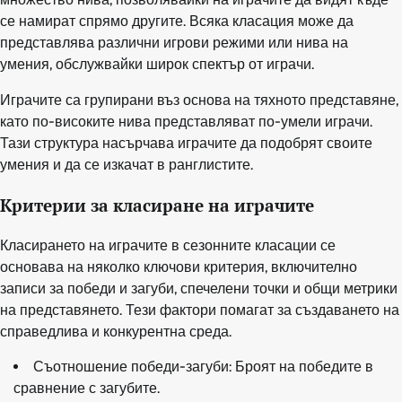
се намират спрямо другите. Всяка класация може да
представлява различни игрови режими или нива на
умения, обслужвайки широк спектър от играчи.
Играчите са групирани въз основа на тяхното представяне,
като по-високите нива представляват по-умели играчи.
Тази структура насърчава играчите да подобрят своите
умения и да се изкачат в ранглистите.
Критерии за класиране на играчите
Класирането на играчите в сезонните класации се
основава на няколко ключови критерия, включително
записи за победи и загуби, спечелени точки и общи метрики
на представянето. Тези фактори помагат за създаването на
справедлива и конкурентна среда.
Съотношение победи-загуби: Броят на победите в
сравнение с загубите.