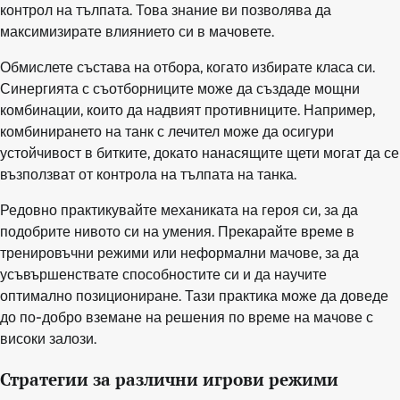
контрол на тълпата. Това знание ви позволява да
максимизирате влиянието си в мачовете.
Обмислете състава на отбора, когато избирате класа си.
Синергията с съотборниците може да създаде мощни
комбинации, които да надвият противниците. Например,
комбинирането на танк с лечител може да осигури
устойчивост в битките, докато нанасящите щети могат да се
възползват от контрола на тълпата на танка.
Редовно практикувайте механиката на героя си, за да
подобрите нивото си на умения. Прекарайте време в
тренировъчни режими или неформални мачове, за да
усъвършенствате способностите си и да научите
оптимално позициониране. Тази практика може да доведе
до по-добро вземане на решения по време на мачове с
високи залози.
Стратегии за различни игрови режими