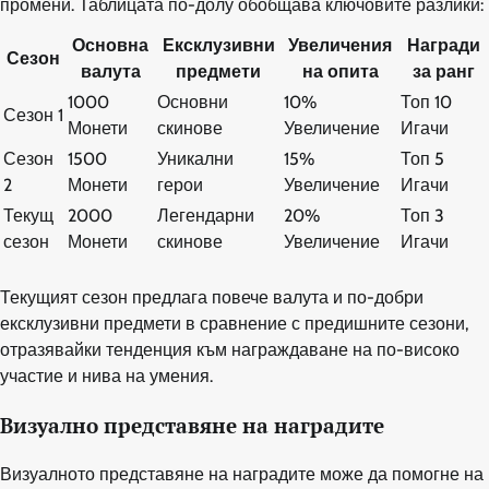
промени. Таблицата по-долу обобщава ключовите разлики:
Основна
Ексклузивни
Увеличения
Награди
Сезон
валута
предмети
на опита
за ранг
1000
Основни
10%
Топ 10
Сезон 1
Монети
скинове
Увеличение
Игачи
Сезон
1500
Уникални
15%
Топ 5
2
Монети
герои
Увеличение
Игачи
Текущ
2000
Легендарни
20%
Топ 3
сезон
Монети
скинове
Увеличение
Игачи
Текущият сезон предлага повече валута и по-добри
ексклузивни предмети в сравнение с предишните сезони,
отразявайки тенденция към награждаване на по-високо
участие и нива на умения.
Визуално представяне на наградите
Визуалното представяне на наградите може да помогне на