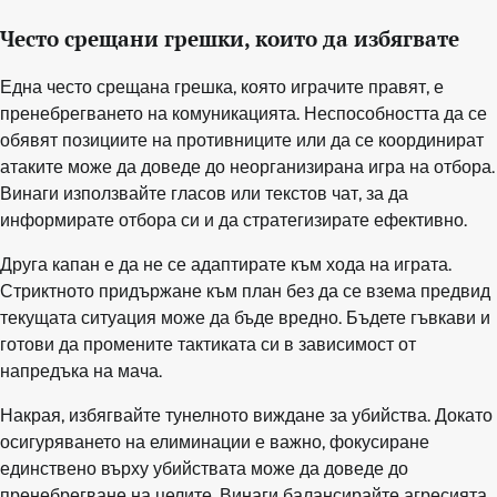
Често срещани грешки, които да избягвате
Една често срещана грешка, която играчите правят, е
пренебрегването на комуникацията. Неспособността да се
обявят позициите на противниците или да се координират
атаките може да доведе до неорганизирана игра на отбора.
Винаги използвайте гласов или текстов чат, за да
информирате отбора си и да стратегизирате ефективно.
Друга капан е да не се адаптирате към хода на играта.
Стриктното придържане към план без да се взема предвид
текущата ситуация може да бъде вредно. Бъдете гъвкави и
готови да промените тактиката си в зависимост от
напредъка на мача.
Накрая, избягвайте тунелното виждане за убийства. Докато
осигуряването на елиминации е важно, фокусиране
единствено върху убийствата може да доведе до
пренебрегване на целите. Винаги балансирайте агресията