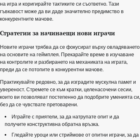
на игра и коригирайте тактиките си съответно. Тази
гъвкавост може да ви даде значително предимство в
конкурентните мачове.
Стратегии за начинаещи нови играчи
Новите играчи трябва да се фокусират върху овладяването
на основите на геймплея. Прекарайте време в изучаване
на контролите и разбирането на механиката на играта,
преди да се потопите в конкурентни мачове.
Практикувайте редовно, за да изградите мускулна памет и
увереност. Стремете се към кратки, целенасочени сесии,
които ви позволяват постепенно да подобрите уменията си,
без да се чувствате претоварени.
Играйте с приятели, за да натрупате опит и да
получите конструктивна обратна връзка.
Гледайте уроци или стриймове от опитни играчи, за да