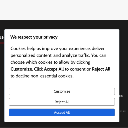
Последни публикации
We respect your privacy
Cookies help us improve your experience, deliver
Награди за сезон на стълби: Разбиране на намаляването на
personalized content, and analyze traffic. You can
ранговете, Периоди на поддръжка, Дължина на сезона
choose which cookies to allow by clicking
Награди за сезон на стълби: Разпределение на наградите,
Customize
. Click
Accept All
to consent or
Reject All
Изискване на награди, Право на участие
to decline non-essential cookies.
Промоционални пакети: Проблеми с исканията за пакети,
Отстраняване на проблеми, Поддръжка на клиенти
Customize
Battle.Net Код за Възстановяване: Възстановяване на кодове по
време на разпродажби, Отстъпки, Пакети
Reject All
Battle.Net Код за Възстановяване: Проследяване на историята на
Accept All
възстановяването, Управление на кодове, Уведомления