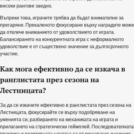
високи рангове заедно.
Въпреки това, играчите трябва да бъдат внимателни за
прегаряне. Прекаленото фокусиране върху наградите може
да отвлече вниманието от удоволствието от играта.
Балансирането на конкурентната игра с неформалното
удоволствие е от съществено значение за дългосрочното
участие.
Как мога ефективно да се изкача в
ранглистата през сезона на
Лестницата?
За да се изкачите ефективно в ранглистата през сезона на
Лестницата, фокусирайте се върху подобряване на
уменията си, разбирането на механиката на играта и
прилагането на стратегически геймплей. Последователната
практика и позитивната нагласа са от решаващо значение