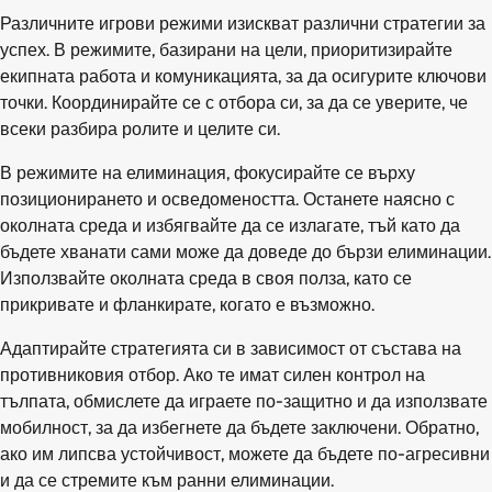
Различните игрови режими изискват различни стратегии за
успех. В режимите, базирани на цели, приоритизирайте
екипната работа и комуникацията, за да осигурите ключови
точки. Координирайте се с отбора си, за да се уверите, че
всеки разбира ролите и целите си.
В режимите на елиминация, фокусирайте се върху
позиционирането и осведомеността. Останете наясно с
околната среда и избягвайте да се излагате, тъй като да
бъдете хванати сами може да доведе до бързи елиминации.
Използвайте околната среда в своя полза, като се
прикривате и фланкирате, когато е възможно.
Адаптирайте стратегията си в зависимост от състава на
противниковия отбор. Ако те имат силен контрол на
тълпата, обмислете да играете по-защитно и да използвате
мобилност, за да избегнете да бъдете заключени. Обратно,
ако им липсва устойчивост, можете да бъдете по-агресивни
и да се стремите към ранни елиминации.