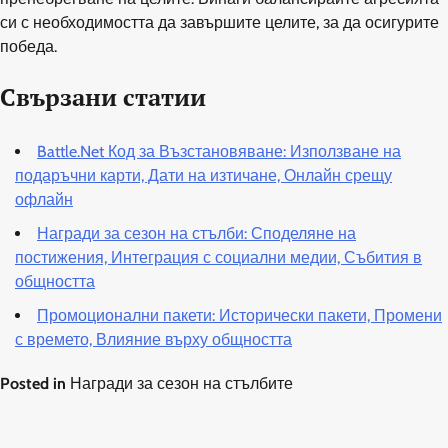
си с необходимостта да завършите целите, за да осигурите
победа.
Свързани статии
Battle.Net Код за Възстановяване: Използване на
подаръчни карти, Дати на изтичане, Онлайн срещу
офлайн
Награди за сезон на стълби: Споделяне на
постижения, Интеграция с социални медии, Събития в
общността
Промоционални пакети: Исторически пакети, Промени
с времето, Влияние върху общността
Posted in
Награди за сезон на стълбите