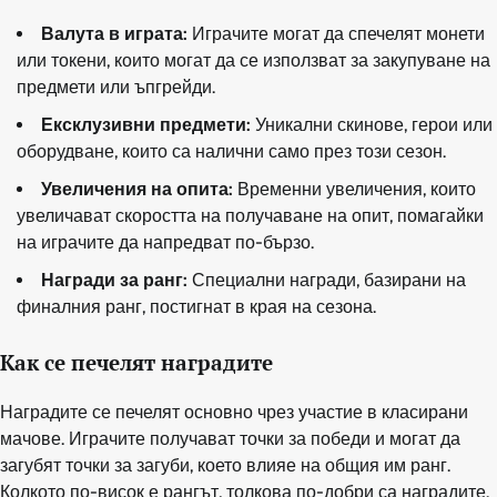
Валута в играта:
Играчите могат да спечелят монети
или токени, които могат да се използват за закупуване на
предмети или ъпгрейди.
Ексклузивни предмети:
Уникални скинове, герои или
оборудване, които са налични само през този сезон.
Увеличения на опита:
Временни увеличения, които
увеличават скоростта на получаване на опит, помагайки
на играчите да напредват по-бързо.
Награди за ранг:
Специални награди, базирани на
финалния ранг, постигнат в края на сезона.
Как се печелят наградите
Наградите се печелят основно чрез участие в класирани
мачове. Играчите получават точки за победи и могат да
загубят точки за загуби, което влияе на общия им ранг.
Колкото по-висок е рангът, толкова по-добри са наградите.