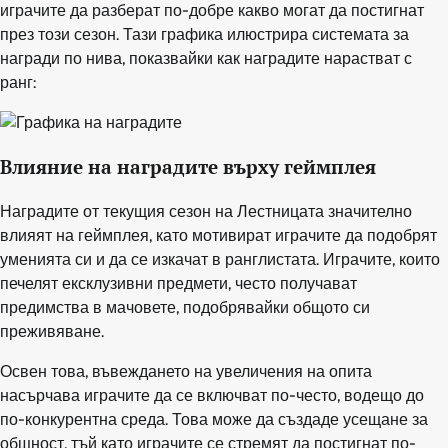
играчите да разберат по-добре какво могат да постигнат
през този сезон. Тази графика илюстрира системата за
награди по нива, показвайки как наградите нарастват с
ранг:
Влияние на наградите върху геймплея
Наградите от текущия сезон на Лестницата значително
влияят на геймплея, като мотивират играчите да подобрят
уменията си и да се изкачат в ранглистата. Играчите, които
печелят ексклузивни предмети, често получават
предимства в мачовете, подобрявайки общото си
преживяване.
Освен това, въвеждането на увеличения на опита
насърчава играчите да се включват по-често, водещо до
по-конкурентна среда. Това може да създаде усещане за
общност, тъй като играчите се стремят да постигнат по-