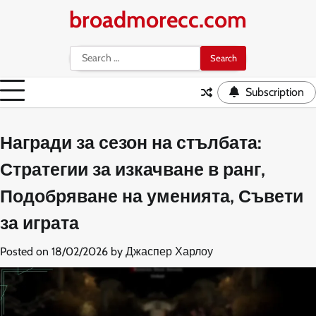
Skip
broadmorecc.com
to
content
Search
for:
Subscription
Награди за сезон на стълбата:
Стратегии за изкачване в ранг,
Подобряване на уменията, Съвети
за играта
Posted on
18/02/2026
by
Джаспер Харлоу