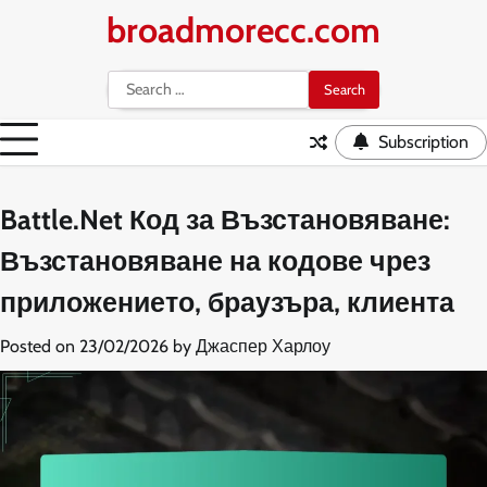
Skip
broadmorecc.com
to
content
Search
for:
Subscription
Battle.Net Код за Възстановяване:
Възстановяване на кодове чрез
приложението, браузъра, клиента
Posted on
23/02/2026
by
Джаспер Харлоу