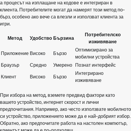
а процесът на изплащане на кодове е интегриран в
клиента. Потребителите могат да намерят този метод по-
бърз, особено ако вече са влезли и използват клиента за
игри.
Потребителско
Метод
Удобство
Бързина
изживяване
Оптимизирано за
Приложение
Високо
Бързо
мобилни устройства
Браузър
Средно
Умерено
Познат интерфейс
Интегрирано
Клиент
Високо
Бързо
изживяване
При избора на метод, вземете предвид фактори като
вашето устройство, интернет скорост и лични
предпочитания. Например, ако често използвате мобилното
си устройство, приложението може да е най-добрият избор.
Обратно, ако предпочитате работа на настолен компютър,
клиентът може да е по-подходящ.