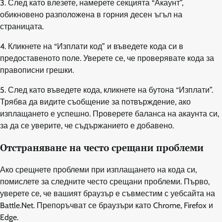
3. След като влезете, намерете секцията “Акаунт”,
обикновено разположена в горния десен ъгъл на
страницата.
4. Кликнете на “Изплати код” и въведете кода си в
предоставеното поле. Уверете се, че проверявате кода за
правописни грешки.
5. След като въведете кода, кликнете на бутона “Изплати”.
Трябва да видите съобщение за потвърждение, ако
изплащането е успешно. Проверете баланса на акаунта си,
за да се уверите, че съдържанието е добавено.
Отстраняване на често срещани проблеми
Ако срещнете проблеми при изплащането на кода си,
помислете за следните често срещани проблеми. Първо,
уверете се, че вашият браузър е съвместим с уебсайта на
Battle.Net. Препоръчват се браузъри като Chrome, Firefox и
Edge.