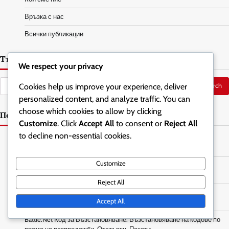
Връзка с нас
Всички публикации
Търсене
We respect your privacy
Search
Cookies help us improve your experience, deliver
for:
personalized content, and analyze traffic. You can
choose which cookies to allow by clicking
Последни публикации
Customize
. Click
Accept All
to consent or
Reject All
to decline non-essential cookies.
Награди за сезон на стълби: Разбиране на намаляването на
ранговете, Периоди на поддръжка, Дължина на сезона
Customize
Награди за сезон на стълби: Разпределение на наградите,
Изискване на награди, Право на участие
Reject All
Промоционални пакети: Проблеми с исканията за пакети,
Accept All
Отстраняване на проблеми, Поддръжка на клиенти
Battle.Net Код за Възстановяване: Възстановяване на кодове по