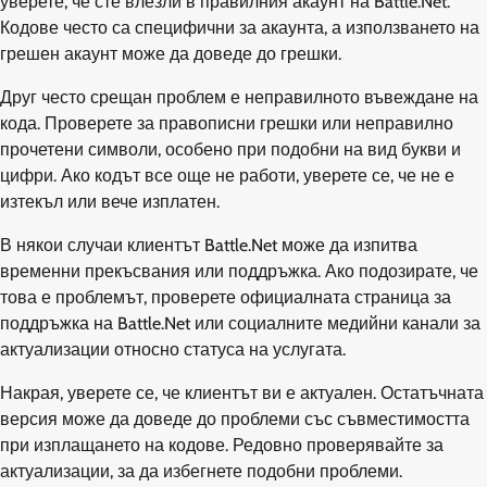
уверете, че сте влезли в правилния акаунт на Battle.Net.
Кодове често са специфични за акаунта, а използването на
грешен акаунт може да доведе до грешки.
Друг често срещан проблем е неправилното въвеждане на
кода. Проверете за правописни грешки или неправилно
прочетени символи, особено при подобни на вид букви и
цифри. Ако кодът все още не работи, уверете се, че не е
изтекъл или вече изплатен.
В някои случаи клиентът Battle.Net може да изпитва
временни прекъсвания или поддръжка. Ако подозирате, че
това е проблемът, проверете официалната страница за
поддръжка на Battle.Net или социалните медийни канали за
актуализации относно статуса на услугата.
Накрая, уверете се, че клиентът ви е актуален. Остатъчната
версия може да доведе до проблеми със съвместимостта
при изплащането на кодове. Редовно проверявайте за
актуализации, за да избегнете подобни проблеми.