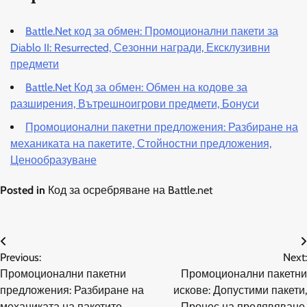
Battle.Net код за обмен: Промоционални пакети за
Diablo II: Resurrected, Сезонни награди, Ексклузивни
предмети
Battle.Net Код за обмен: Обмен на кодове за
разширения, Вътрешноигрови предмети, Бонуси
Промоционални пакетни предложения: Разбиране на
механиката на пакетите, Стойностни предложения,
Ценообразуване
Posted in
Код за осребряване на Battle.net
Post
Previous:
Next:
navigation
Промоционални пакетни
Промоционални пакетни
предложения: Разбиране на
искове: Допустими пакети,
механиката на пакетите,
Процес на предявяване,