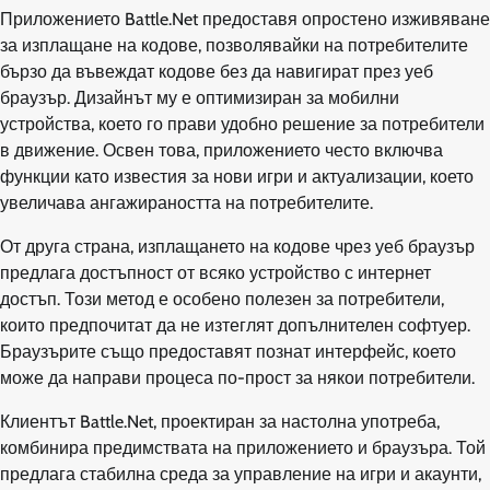
Приложението Battle.Net предоставя опростено изживяване
за изплащане на кодове, позволявайки на потребителите
бързо да въвеждат кодове без да навигират през уеб
браузър. Дизайнът му е оптимизиран за мобилни
устройства, което го прави удобно решение за потребители
в движение. Освен това, приложението често включва
функции като известия за нови игри и актуализации, което
увеличава ангажираността на потребителите.
От друга страна, изплащането на кодове чрез уеб браузър
предлага достъпност от всяко устройство с интернет
достъп. Този метод е особено полезен за потребители,
които предпочитат да не изтеглят допълнителен софтуер.
Браузърите също предоставят познат интерфейс, което
може да направи процеса по-прост за някои потребители.
Клиентът Battle.Net, проектиран за настолна употреба,
комбинира предимствата на приложението и браузъра. Той
предлага стабилна среда за управление на игри и акаунти,