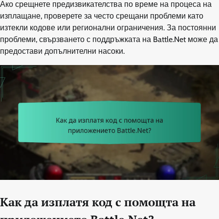
Ако срещнете предизвикателства по време на процеса на
изплащане, проверете за често срещани проблеми като
изтекли кодове или регионални ограничения. За постоянни
проблеми, свързването с поддръжката на Battle.Net може да
предостави допълнителни насоки.
Как да изплатя код с помощта на