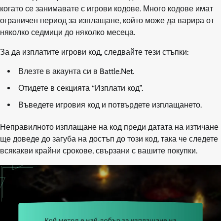
когато се занимавате с игрови кодове. Много кодове имат
ограничен период за изплащане, който може да варира от
няколко седмици до няколко месеца.
За да изплатите игрови код, следвайте тези стъпки:
Влезте в акаунта си в Battle.Net.
Отидете в секцията “Изплати код”.
Въведете игровия код и потвърдете изплащането.
Неправилното изплащане на код преди датата на изтичане
ще доведе до загуба на достъп до този код, така че следете
всякакви крайни срокове, свързани с вашите покупки.