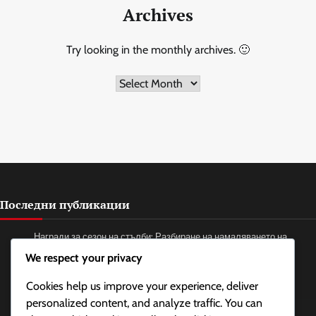
Archives
Try looking in the monthly archives. 🙂
Archives
Последни публикации
Награди за сезон на стълби: Разбиране на намаляването на
ранговете, Периоди на поддръжка, Дължина на сезона
We respect your privacy
Награди за сезон на стълби: Разпределение на наградите,
Cookies help us improve your experience, deliver
Изискване на награди, Право на участие
personalized content, and analyze traffic. You can
Промоционални пакети: Проблеми с исканията за пакети,